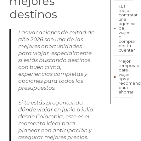
mejores
¿Es
destinos
mejor
contratar
una
agencia
de
Las
vacaciones de mitad de
viajes
o
año 2026
son una de las
comprar
mejores oportunidades
por tu
cuenta?
para viajar, especialmente
si estás buscando destinos
Mejor
temporad
con buen clima,
para
experiencias completas y
viajar:
tips y
opciones para todos los
recomend
presupuestos.
para
ahorrar
Si te estás preguntando
dónde viajar en junio o julio
desde Colombia
, este es el
momento ideal para
planear con anticipación y
asegurar mejores precios.