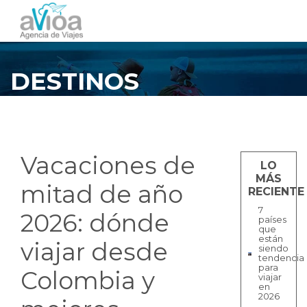
DESTINOS
Vacaciones de
LO
MÁS
mitad de año
RECIENTE
7
2026: dónde
países
que
están
viajar desde
siendo
tendencia
para
Colombia y
viajar
en
2026