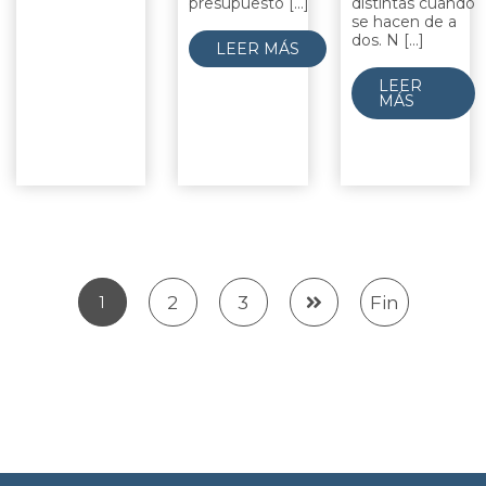
presupuesto [...]
distintas cuando
se hacen de a
dos. N [...]
LEER MÁS
LEER
MÁS
2
3
Fin
1