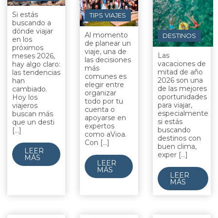
Si estás
TIPS VIAJES
buscando a
dónde viajar
Al momento
DESTINOS
en los
de planear un
próximos
viaje, una de
Las
meses 2026,
las decisiones
vacaciones de
hay algo claro:
más
mitad de año
las tendencias
comunes es
2026 son una
han
elegir entre
de las mejores
cambiado.
organizar
oportunidades
Hoy los
todo por tu
para viajar,
viajeros
cuenta o
especialmente
buscan más
apoyarse en
si estás
que un desti
expertos
buscando
[...]
como aVioa.
destinos con
Con [...]
buen clima,
LEER
exper [...]
MÁS
LEER
MÁS
LEER
MÁS