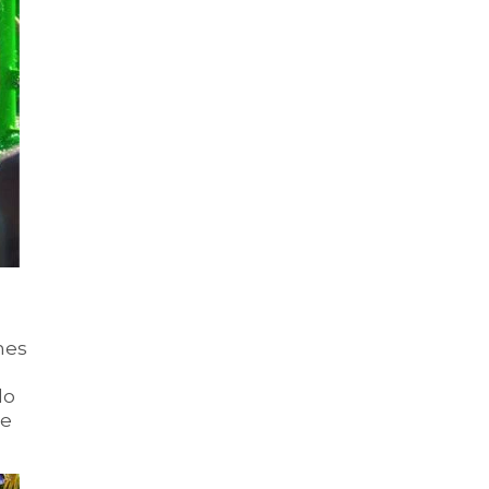
nes
lo
de