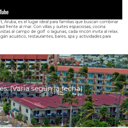
t, Aruba, es el lugar ideal para familias que buscan combinar
 frente al mar. Con villas y suites espaciosas, cocina
istas al campo de golf o lagunas, cada rincón invita al relax.
ogán acuático, restaurantes, bares, spa y actividades para
es. (Varia según la fecha)