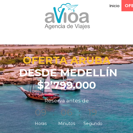
OF
Inicio
OFERTA ARUBA
DESDE MEDELLÍN
$2’799.000
Reserva antes de
09
:
06
:
16
Horas
Minutos
Segundo