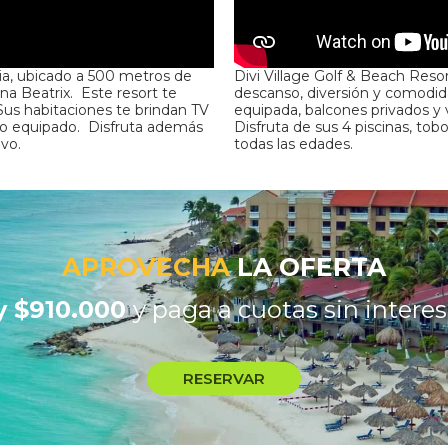
lia, ubicado a 500 metros de
Divi Village Golf & Beach Resor
a Beatrix. Este resort te
descanso, diversión y comodidad
 Sus habitaciones te brindan TV
equipada, balcones privados y v
año equipado. Disfruta además
Disfruta de sus 4 piscinas, tob
vo.
todas las edades.
APROVECHA
LA OFERTA
y $910.000
y paga a cuotas sin interes
RESERVAR