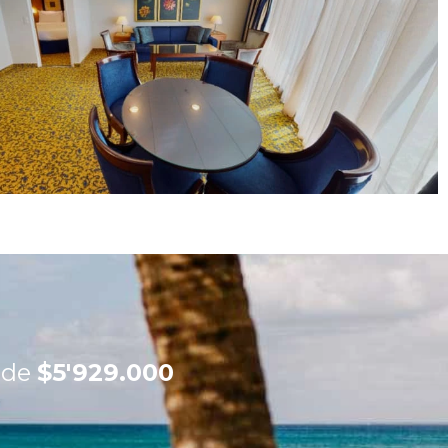
sde
$5'929.000