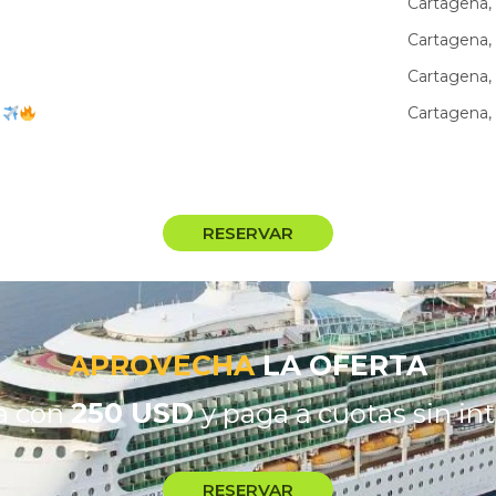
Cartagena,
Cartagena,
Cartagena,
A
Cartagena,
RESERVAR
APROVECHA
LA OFERTA
250 USD
a con
y paga a cuotas sin in
RESERVAR