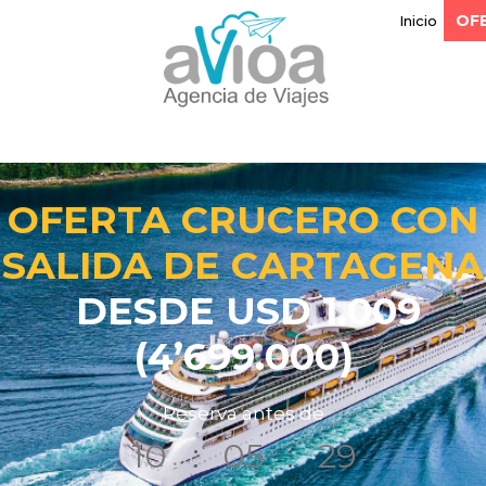
OF
Inicio
OFERTA CRUCERO CON
SALIDA DE CARTAGENA
DESDE
USD 1.009
(4’699.000)
Reserva antes de
10
:
05
:
27