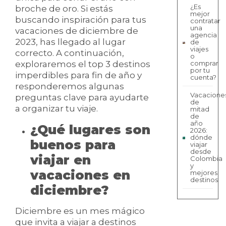
¿Es
broche de oro. Si estás
mejor
buscando inspiración para tus
contratar
una
vacaciones de diciembre de
agencia
2023, has llegado al lugar
de
viajes
correcto. A continuación,
o
exploraremos el top 3 destinos
comprar
por tu
imperdibles para fin de año y
cuenta?
responderemos algunas
Vacacione
preguntas clave para ayudarte
de
a organizar tu viaje.
mitad
de
año
¿Qué lugares son
2026:
dónde
buenos para
viajar
desde
viajar en
Colombia
y
vacaciones en
mejores
destinos
diciembre?
Diciembre es un mes mágico
que invita a viajar a destinos