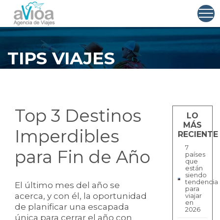
TIPS VIAJES
Top 3 Destinos
LO
MÁS
Imperdibles
RECIENTE
7
para Fin de Año
países
que
están
siendo
tendencia
El último mes del año se
para
acerca, y con él, la oportunidad
viajar
en
de planificar una escapada
2026
única para cerrar el año con